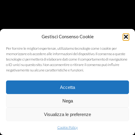
Gestisci Consenso Cookie
Per fornire le migliori esperienze, utilizziamo tecnologie come i cookie per
memorizzare e/o accedere alle informazioni del dispositivo. Il consenso a queste
tecnologie ci permetterà di elaborare dati come il comportamento di navigazione
o ID unici su questo sito. Non acconsentire o ritirare il consenso può influire
negativamente su alcune caratteristiche e funzioni.
Accetta
Nega
Visualizza le preferenze
Cookie Policy