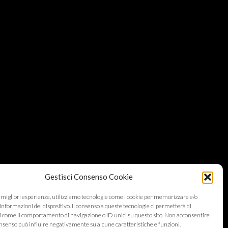
Gestisci Consenso Cookie
e migliori esperienze, utilizziamo tecnologie come i cookie per memorizzare e/o
informazioni del dispositivo. Il consenso a queste tecnologie ci permetterà di
i come il comportamento di navigazione o ID unici su questo sito. Non acconsentire
 consenso può influire negativamente su alcune caratteristiche e funzioni.