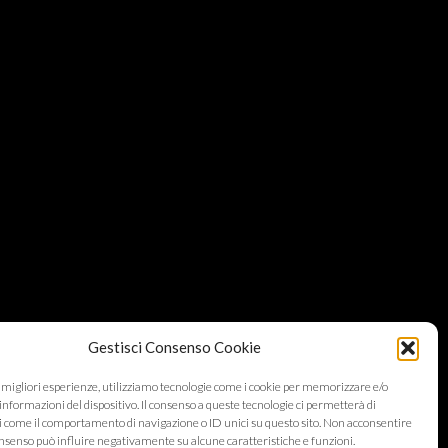
Gestisci Consenso Cookie
e migliori esperienze, utilizziamo tecnologie come i cookie per memorizzare e/o
informazioni del dispositivo. Il consenso a queste tecnologie ci permetterà di
i come il comportamento di navigazione o ID unici su questo sito. Non acconsentire
 consenso può influire negativamente su alcune caratteristiche e funzioni.