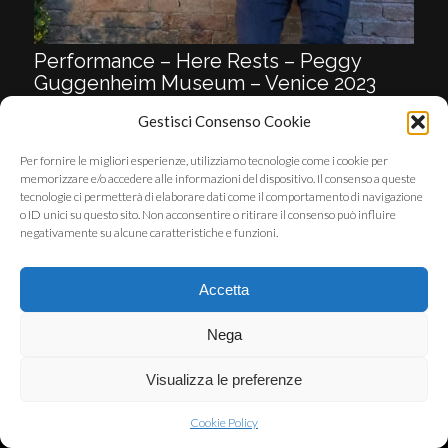
Performance – Here Rests – Peggy
Guggenheim Museum – Venice 2023
Gestisci Consenso Cookie
Per fornire le migliori esperienze, utilizziamo tecnologie come i cookie per
memorizzare e/o accedere alle informazioni del dispositivo. Il consenso a queste
tecnologie ci permetterà di elaborare dati come il comportamento di navigazione
© Copyright - STEFANO FANARA - SVILUPPATO DA
051ITSERVICE
o ID unici su questo sito. Non acconsentire o ritirare il consenso può influire
negativamente su alcune caratteristiche e funzioni.
Accetta
Nega
Visualizza le preferenze
Cookie Policy