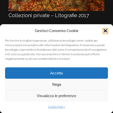
Collezioni private – Litografie 2017
Gestisci Consenso Cookie
Per fornire le migliori esperienze, utilizziamo tecnologie come i cookie per
© Copyright - STEFANO FANARA - SVILUPPATO DA
051ITSERVICE
memorizzare e/o accedere alle informazioni del dispositivo. Il consenso a queste
tecnologie ci permetterà di elaborare dati come il comportamento di navigazione
o ID unici su questo sito. Non acconsentire o ritirare il consenso può influire
negativamente su alcune caratteristiche e funzioni.
Accetta
Nega
Visualizza le preferenze
Cookie Policy