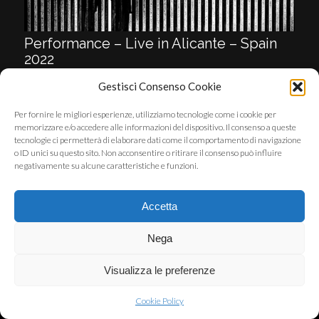
Performance – Live in Alicante – Spain
2022
Gestisci Consenso Cookie
Per fornire le migliori esperienze, utilizziamo tecnologie come i cookie per
memorizzare e/o accedere alle informazioni del dispositivo. Il consenso a queste
tecnologie ci permetterà di elaborare dati come il comportamento di navigazione
© Copyright - STEFANO FANARA - SVILUPPATO DA
051ITSERVICE
o ID unici su questo sito. Non acconsentire o ritirare il consenso può influire
negativamente su alcune caratteristiche e funzioni.
Accetta
Nega
Visualizza le preferenze
Cookie Policy