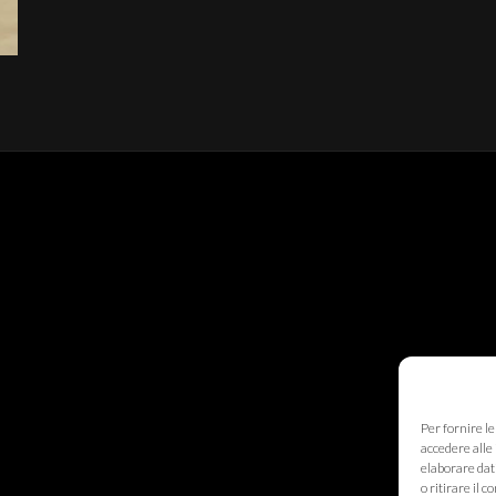
Per fornire l
accedere alle 
elaborare dat
o ritirare il