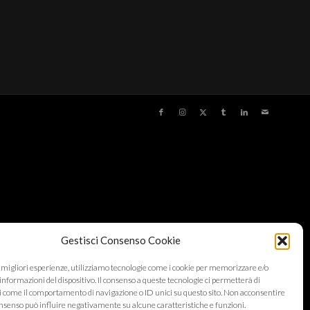
Gestisci Consenso Cookie
e migliori esperienze, utilizziamo tecnologie come i cookie per memorizzare e/o
informazioni del dispositivo. Il consenso a queste tecnologie ci permetterà di
i come il comportamento di navigazione o ID unici su questo sito. Non acconsentire
 consenso può influire negativamente su alcune caratteristiche e funzioni.