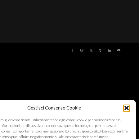
Gestisci Consenso Cookie
e migliori esperienze, utilizziamo tecnologie come i cookie per memorizzare e/o
informazioni del dispositivo. Il consenso a queste tecnologie ci permetterà di
i come il comportamento di navigazione o ID unici su questo sito. Non acconsentire
 consenso può influire negativamente su alcune caratteristiche e funzioni.