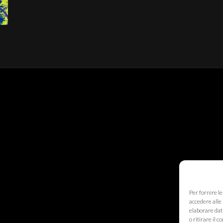
Per fornire l
accedere alle 
elaborare dat
o ritirare il