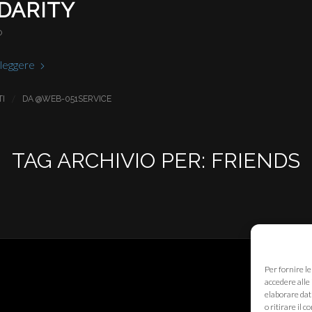
DARITY
O
 leggere
/
I
DA
@WEB-051SERVICE
TAG ARCHIVIO PER:
FRIENDS
Per fornire l
accedere alle 
elaborare dat
o ritirare il