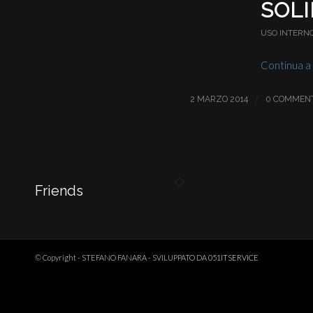
SOLI
USO INTERN
Continua a
/
2 MARZO 2014
0 COMMENT
Friends
© Copyright - STEFANO FANARA - SVILUPPATO DA
051ITSERVICE