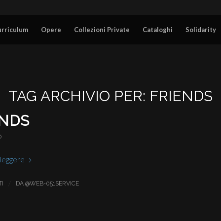
urriculum
Opere
Collezioni Private
Cataloghi
Solidarity
TAG ARCHIVIO PER:
FRIENDS
ENDS
O
 leggere
/
I
DA
@WEB-051SERVICE