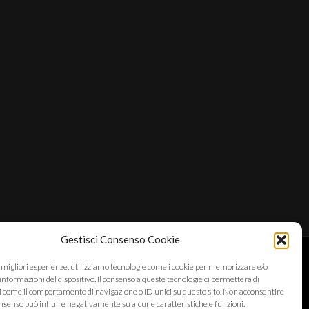
Gestisci Consenso Cookie
e migliori esperienze, utilizziamo tecnologie come i cookie per memorizzare e/o
informazioni del dispositivo. Il consenso a queste tecnologie ci permetterà di
i come il comportamento di navigazione o ID unici su questo sito. Non acconsentire
 consenso può influire negativamente su alcune caratteristiche e funzioni.