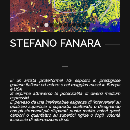
1
2
3
4
5
6
7
8
9
10
11
STEFANO FANARA
E’ un artista proteiforme! Ha esposto in prestigiose
gallerie italiane ed estere e nei maggiori musei in Europa
e USA.
Si esprime attraverso le potenzialità di diversi medium
espressivi.
E’ pervaso da una irrefrenabile esigenza di “intervenire” su
qualsiasi superficie o supporto, scalfendo o disegnando
con gli strumenti più disparati: punte, matite, colori, gessi,
carboni o quant’altro su superfici rigide o fogli, volontà
inconscia di affermazione di sé.