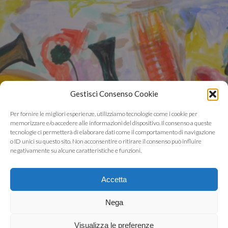
Gestisci Consenso Cookie
Collezioni private – La ricerca 1993
Per fornire le migliori esperienze, utilizziamo tecnologie come i cookie per
memorizzare e/o accedere alle informazioni del dispositivo. Il consenso a queste
tecnologie ci permetterà di elaborare dati come il comportamento di navigazione
o ID unici su questo sito. Non acconsentire o ritirare il consenso può influire
negativamente su alcune caratteristiche e funzioni.
Accetta
Nega
Visualizza le preferenze