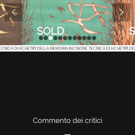
SOLD
1
2
3
4
5
6
7
8
9
10
11
12
ECNICA DI HAITER MONOTIPO 02
 FANARA-ARCHETIPI DELLA MEMORIA INCISIONE TECNICA DI HAITER MON
STEFANO FANARA-ARCHETIPI DE
Commento dei critici