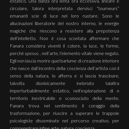
estatico. Una danza ora lenta ora eccessiva, lineare e
circolare, talora interpretata dervisci “tourneurs”
emananti scie di luce nel loro ruotare. Sono le
allucinazioni liberatorie del nostro interno, le energie
magiche che riescono a resistere alla prepotenza
dell’intelletto. Non è cosa scontata affermare che
Fanara considera viventi il colore, la luce, le forme,
perché spesso , nell’arte, l’elemento vitale viene negato.
Egli non lascia morire quel barlume di creazione interiore
che nasce dall’incontro della coscienza dell’artista con il
senso della natura, lo afferra e si lascia trascinare,
talvolta dionisicamente inebriato talaltra
imperturbabilmente estatico, nell’esplorazione di n
territorio inestricabile e sconosciuto della mente.
Fanara trova nel sentimento il coraggio della
trasformazione, per riuscire a superare le trappole
psicologiste disseminate nel percorso creativo, per
compenetrare infine arte, natura, coscienza.