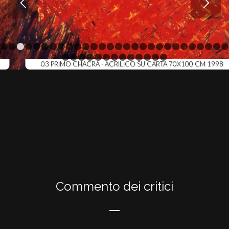
1
2
3
4
5
6
7
8
9
10
11
12
13
14
15
16
17
18
19
20
21
29
30
31
32
33
34
35
36
37
38
39
40
41
03 PRIMO CHACRA - ACRILICO SU CARTA 70X100 CM 1998
Commento dei critici