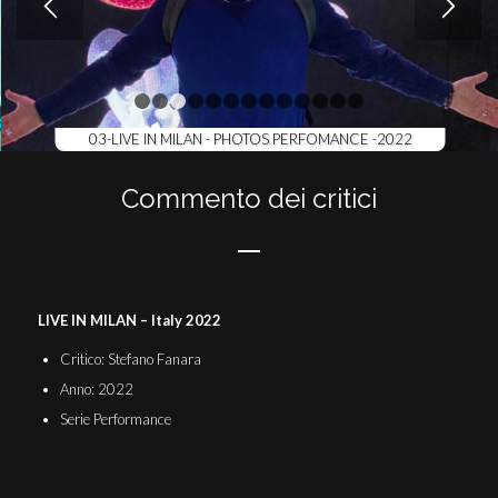
1
2
3
4
5
6
7
8
9
10
11
12
13
03-LIVE IN MILAN - PHOTOS PERFOMANCE -2022
Commento dei critici
LIVE IN MILAN – Italy 2022
Critico: Stefano Fanara
Anno: 2022
Serie Performance