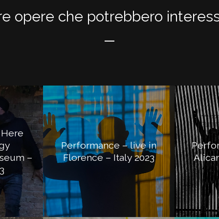
re opere che potrebbero interess
 Here
gy
Performance – live in
Perfo
seum –
Florence – Italy 2023
Alica
3