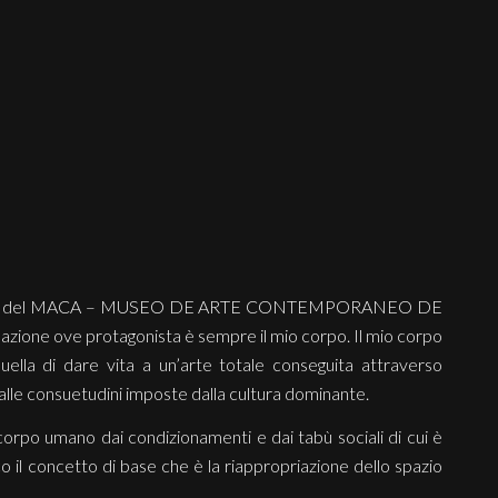
ll’interno del MACA – MUSEO DE ARTE CONTEMPORANEO DE
zione ove protagonista è sempre il mio corpo. Il mio corpo
ella di dare vita a un’arte totale conseguita attraverso
i e dalle consuetudini imposte dalla cultura dominante.
l corpo umano dai condizionamenti e dai tabù sociali di cui è
sco il concetto di base che è la riappropriazione dello spazio