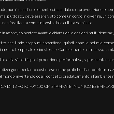
nudo, non è quindi un elemento di scandalo o di provocazione e ne
 ma, piuttosto, deve essere visto come un corpo in divenire, un cor
e non fossilizzata come imposto dalla cultura dominate.
 in azione, ho portato avanti dichiarazioni e desideri mult-identitari
to che il mio corpo mi appartiene, quindi, sono io nel mio corpo
iamento temporale e cinestesico. Cambio mentre mi muovo, cambi
utto della sintesi in post produzione performativa, rappresentano prop
e
divengono pertanto così intese come pratiche di autodeterminazione
al mondo, invertendo così il concetto di adattamento all’ambiente n
CA DI 13 FOTO 70X100 CM STAMPATE IN UNICO ESEMPLARE