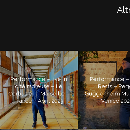
Alt
Performance – live in
Performance –
citè radieuse – Le
Rests – Peg
Corbusier – Marseille –
Guggenheim Mu
France – April 2023
Venice 202