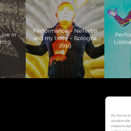
Performance – Nefertiti
ive in
Perfo
and my body – Bologna
2019
Lisboa
2019
Per fornire l
accedere alle 
elaborare dat