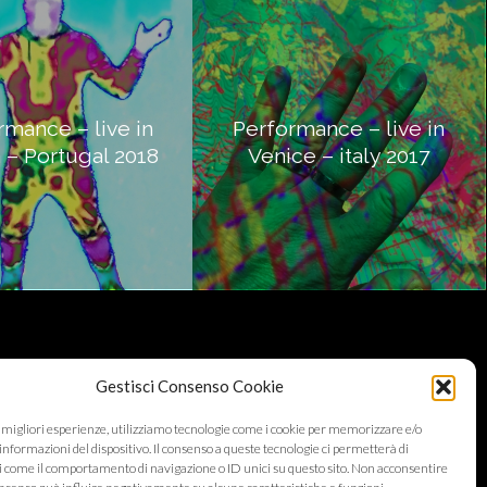
rmance – live in
Performance – live in
 – Portugal 2018
Venice – italy 2017
Gestisci Consenso Cookie
e migliori esperienze, utilizziamo tecnologie come i cookie per memorizzare e/o
informazioni del dispositivo. Il consenso a queste tecnologie ci permetterà di
i come il comportamento di navigazione o ID unici su questo sito. Non acconsentire