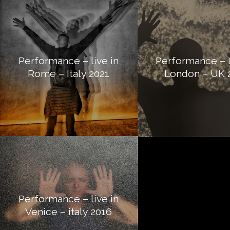
Performance – live in
Performance – L
Rome – Italy 2021
London – UK 
Performance – live in
Venice – italy 2016