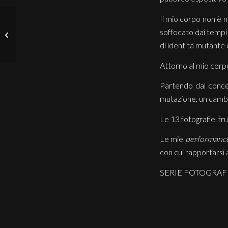
Il mio corpo non è 
Performance – live in
soffocato dai tempi
Milan – Italy 2022
di identità mutante 
Attorno al mio corpo
Partendo dal concet
mutazione, un camb
Le 13 fotografie, fr
Le mie
performanc
con cui rapportarsi 
SERIE FOTOGRAFI