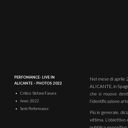
PERFOMANCE- LIVE IN
Nel mese di april
ALICANTE – PHOTOS 2022
ALICANTE, in Spagna
che si muove dentr
Critico: Stefano Fanara
l’identificazione art
Anno: 2022
Serie Performance
Più in generale, dic
vittima. L’obiettivo
pubblico espositivo 