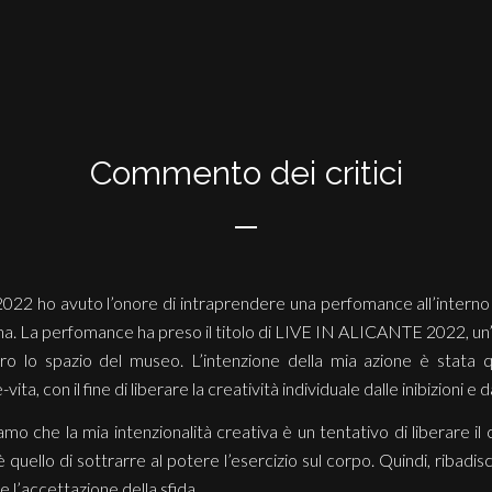
Commento dei critici
e 2022 ho avuto l’onore di intraprendere una perfomance a
. La perfomance ha preso il titolo di LIVE IN ALICANTE 2022, un’a
o lo spazio del museo. L’intenzione della mia azione è stata qu
e-vita, con il fine di liberare la creatività individuale dalle inibizion
iamo che la mia intenzionalità creativa è un tentativo di liberare i
 è quello di sottrarre al potere l’esercizio sul corpo. Quindi, ribadi
e l’accettazione della sfida.